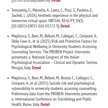
[10.1093/schbul/sbaf054].
Detail
Tomasetig, G., Maravita, A., Laera, C., Pizzi, S., Paulesu, E.,
Sacheli, L. (2026). Aesthetic experience in the physical and
immersive virtual space. VIRTUAL REALITY, 30(3)
[10.1007/s10055-026-01372-9].
Detail
Magliocca, S., Bani, M., Bellani, M., Callegari, C., Compare, A.,
Delle Fave, A., et al. (2025). Risk and Protective Factors for
Psychological Wellbeing in University Students Accessing
Counseling Services: The PROBEN Project. Intervento
presentato a: National Congress of the Italian
Psychological Association – Clinical and Dynamic Section,
Perugia, Italy.
Detail
Magliocca, S., Bani, M., Bellani, M., Buizza, C., Callegari, C.,
Compare, A., et al. (2025). Suicide risk and psychological
vulnerability in university students accessing counselling:
Preliminary data from the PROBEN. Intervento presentato
a: International Conference on Suicidology and Public
Health, Rome, Italy.
Detail