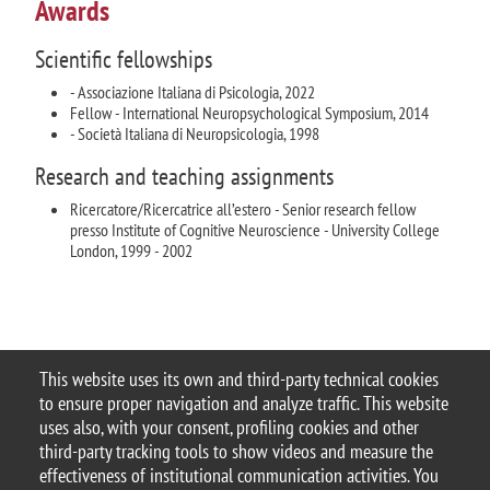
Awards
Scientific fellowships
- Associazione Italiana di Psicologia, 2022
Fellow - International Neuropsychological Symposium, 2014
- Società Italiana di Neuropsicologia, 1998
Research and teaching assignments
Ricercatore/Ricercatrice all’estero - Senior research fellow
presso Institute of Cognitive Neuroscience - University College
London, 1999 - 2002
This website uses its own and third-party technical cookies
to ensure proper navigation and analyze traffic. This website
© 2025 Università degli Studi di Milano-Bicocca
uses also, with your consent, profiling cookies and other
Piazza dell'Ateneo Nuovo, 1 - 20126, Milano
third-party tracking tools to show videos and measure the
Casella PEC:
ateneo.bicocca@pec.unimib.it
effectiveness of institutional communication activities. You
P.I. 12621570154 |
Contacts